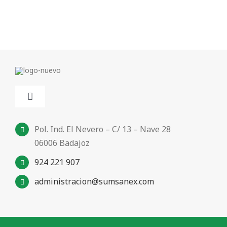
Toggle
Navigation
Inicio
Pol. Ind. El Nevero – C/ 13 – Nave 28
06006 Badajoz
924 221 907
Sumsanex
administracion@sumsanex.com
Nuestros productos