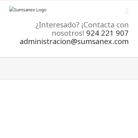
Skip
to
content
¿Interesado? ¡Contacta con
nosotros!
924 221 907
administracion@sumsanex.com