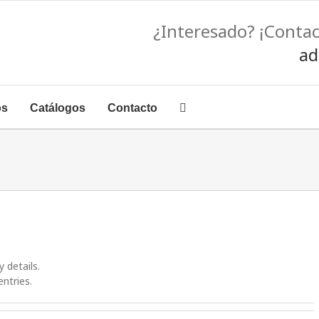
¿Interesado? ¡Conta
ad
os
Catálogos
Contacto
y details.
entries.