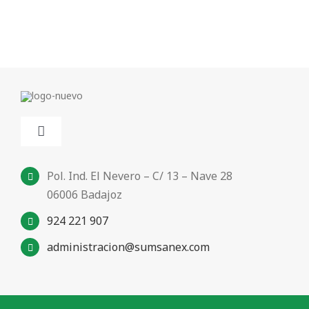
Toggle
Navigation
Inicio
Pol. Ind. El Nevero – C/ 13 – Nave 28
06006 Badajoz
924 221 907
Sumsanex
administracion@sumsanex.com
Nuestros productos