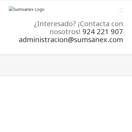
Skip
to
content
¿Interesado? ¡Contacta con
nosotros!
924 221 907
administracion@sumsanex.com