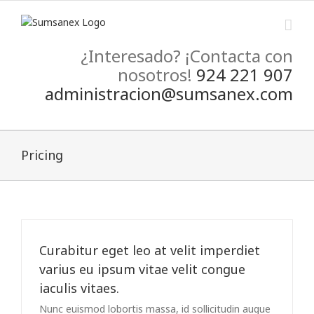
Skip
to
content
¿Interesado? ¡Contacta con
nosotros!
924 221 907
administracion@sumsanex.com
Pricing
Curabitur eget leo at velit imperdiet
varius eu ipsum vitae velit congue
iaculis vitaes.
Nunc euismod lobortis massa, id sollicitudin augue