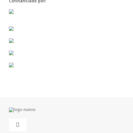
Cofinanciado por:
Toggle